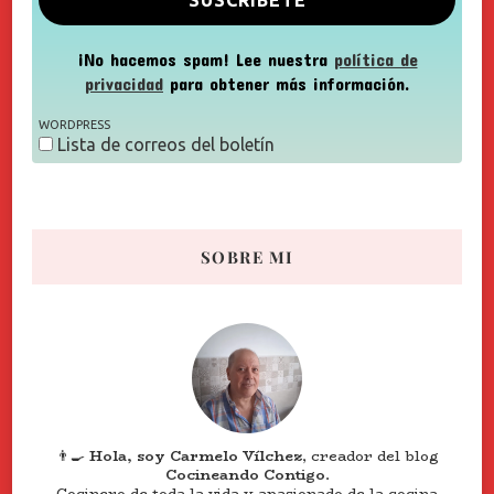
¡No hacemos spam! Lee nuestra
política de
privacidad
para obtener más información.
WORDPRESS
Lista de correos del boletín
SOBRE MI
👨‍🍳
Hola, soy Carmelo Vílchez
, creador del blog
Cocineando Contigo
.
Cocinero de toda la vida y apasionado de la cocina