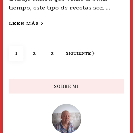
tiempo, este tipo de recetas son …
LEER MÁS
Paginación
PÁGINA
PÁGINA
PÁGINA
1
2
3
SIGUIENTE
de
entradas
SOBRE MI