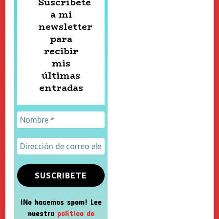
Suscríbete
a mi
newsletter
para
recibir
mis
últimas
entradas
¡No hacemos spam! Lee
nuestra
política de