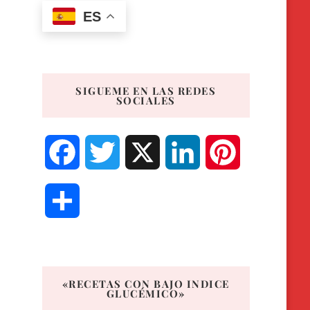
ES
SIGUEME EN LAS REDES
SOCIALES
Facebook
Twitter
X
LinkedIn
Pinterest
Compartir
«RECETAS CON BAJO INDICE
GLUCÉMICO»